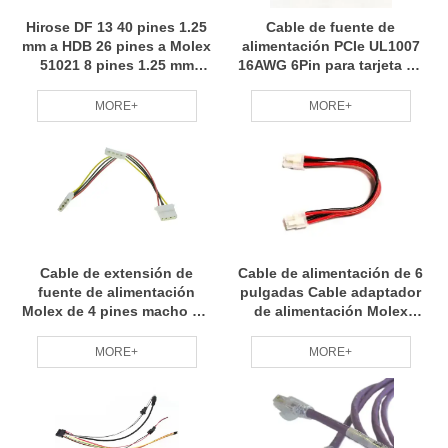
Hirose DF 13 40 pines 1.25
Cable de fuente de
mm a HDB 26 pines a Molex
alimentación PCIe UL1007
51021 8 pines 1.25 mm
16AWG 6Pin para tarjeta de
Cable de arnés de cables
video GPU ETH Ethereum
personalizado
MORE+
MORE+
Cable de extensión de
Cable de alimentación de 6
fuente de alimentación
pulgadas Cable adaptador
Molex de 4 pines macho 1 a
de alimentación Molex
2 puertos hembra Cable de
macho y cable pelado
alimentación Y divisor
MORE+
MORE+