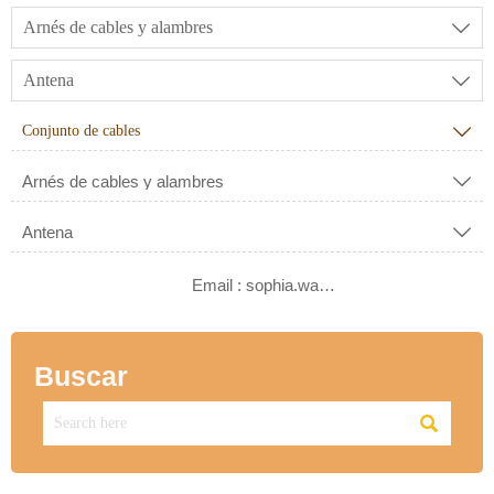
Arnés de cables y alambres

Antena

Conjunto de cables

Arnés de cables y alambres

Antena


Email : sophia.wang@ksrcd.com
Buscar
