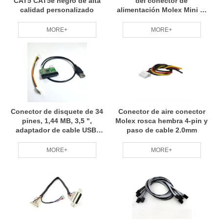
CAT5 CAT5e negro de alta
del conector de
calidad personalizado
alimentación Molex Mini fit
tpa2 para automatización
industrial
MORE+
MORE+
Conector de disquete de 34
Conector de aire conector
pines, 1,44 MB, 3,5 ",
Molex rosca hembra 4-pin y
adaptador de cable USB,
paso de cable 2.0mm
placa PCB
MORE+
MORE+