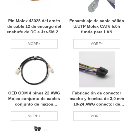
Pin Molex 43025 del arnés
Ensamblaje de cable sólido
de cable 12 de encargo del
U/UTP Molex CAT6 ls0h
enchufe de DC a Jst-SM 2,5
funda para LAN
hembra macho de 2 pines 3
pines
MORE+
MORE+
OED ODM 4 pines 22 AWG
Fabricación de conector
Molex conjunto de cables
macho y hembra de 3,0 mm
conjunto de mazos
18-24 AWG conector de
industriales
arnés Molex tipo n
MORE+
MORE+