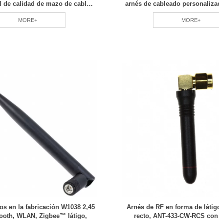
l de calidad de mazo de cables,
arnés de cableado personaliza
de rendimiento estable
pequeños equipo profesi
MORE+
MORE+
os en la fabricación W1038 2,45
Arnés de RF en forma de látig
ooth, WLAN, Zigbee™ látigo,
recto, ANT-433-CW-RCS con 