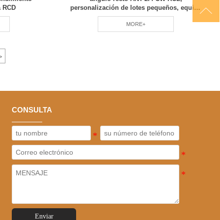

da RCD
personalización de lotes pequeños, equipo
profesional RCD
MORE+
>
CONSULTA
Enviar