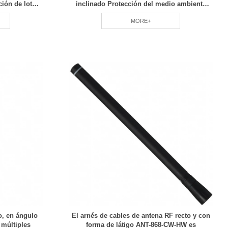
ción de lotes
inclinado Protección del medio ambiente
onal RCD
verde Ahorro de energía y reducción del
MORE+
consumo RCD
o, en ángulo
El arnés de cables de antena RF recto y con
múltiples
forma de látigo ANT-868-CW-HW es