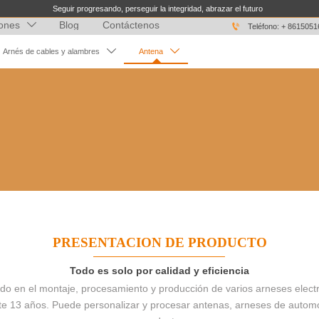
Seguir progresando, perseguir la integridad, abrazar el futuro
iones
Blog
Contáctenos


Teléfono: + 861505


Arnés de cables y alambres
Antena
PRESENTACION DE PRODUCTO
Todo es solo por calidad y eficiencia
o en el montaje, procesamiento y producción de varios arneses electr
te 13 años. Puede personalizar y procesar antenas, arneses de automó