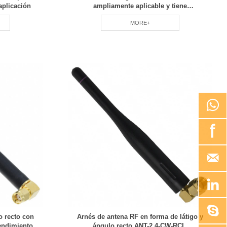
aplicación
ampliamente aplicable y tiene
especificaciones completas RCD
MORE+





o recto con
Arnés de antena RF en forma de látigo y
endimiento
ángulo recto ANT-2.4-CW-RCL,