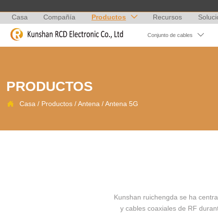
Casa
Compañía
Productos
Recursos
Soluc


Conjunto de cables
PRODUCTOS

Casa
/
Productos
/
Antena
/
Antena 5G
Kunshan ruichengda se ha centrad
y cables coaxiales de RF duran