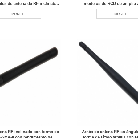
les de antena de RF inclinable
modelos de RCD de amplia 
 profesional bajo demanda RCD
MORE+
MORE+
tena RF inclinado con forma de
Arnés de antena RF en ángul
N-SMA-4 con rendimiento de
forma de látigo W5001 con r