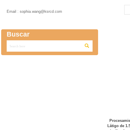

Email : sophia.wang@ksrcd.com
Buscar

Procesamie
Látigo de 1.