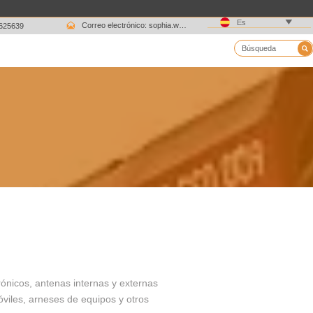

Es

Correo electrónico: sophia.wang@ksrcd.com
1625639

ónicos, antenas internas y externas
viles, arneses de equipos y otros