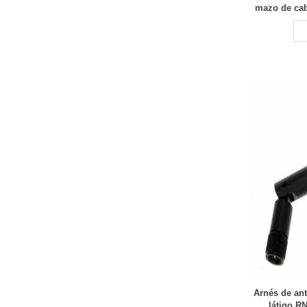
mazo de cab
fabricación
Arnés de an
látigo R