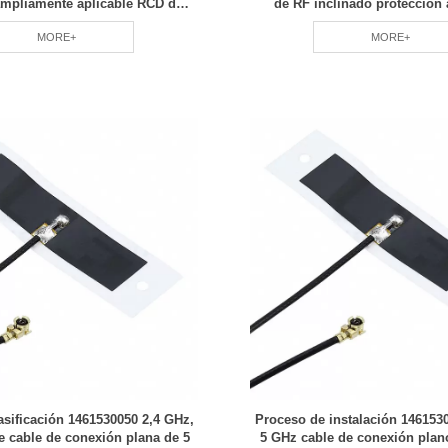
ampliamente aplicable RCD de
de RF inclinado protección
ección ambiental verde
ecológica, ahorro de energía
MORE+
MORE+
del consumo RCD
asificación 1461530050 2,4 GHz,
Proceso de instalación 146153
e cable de conexión plana de 5
5 GHz cable de conexión plan