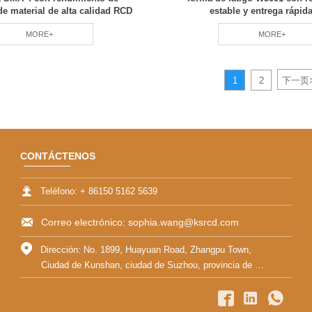
de material de alta calidad RCD
estable y entrega rápi
MORE+
MORE+
1
2
下一页
CONTÁCTENOS

Teléfono: + 86150 5162 5639

Correo electrónico: sophia.wang@ksrcd.com

Dirección: No. 1899, Huayuan Road, Zhangpu Town,
Ciudad de Kunshan, ciudad de Suzhou, provincia de Jiangsu


