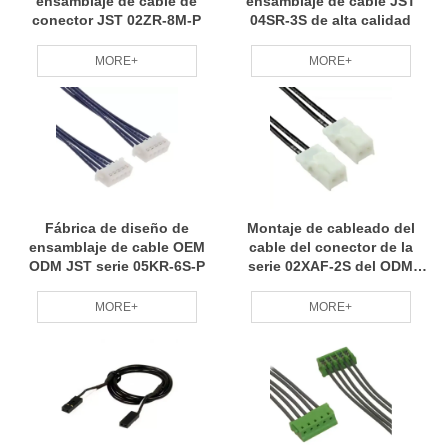
ensamblaje de cable de
ensamblaje de cable JST
conector JST 02ZR-8M-P
04SR-3S de alta calidad
MORE+
MORE+
Fábrica de diseño de
Montaje de cableado del
ensamblaje de cable OEM
cable del conector de la
ODM JST serie 05KR-6S-P
serie 02XAF-2S del ODM
JST del OEM
MORE+
MORE+