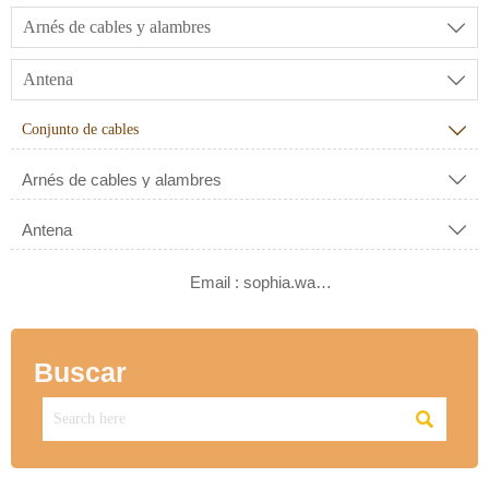
Arnés de cables y alambres

Antena

Conjunto de cables

Arnés de cables y alambres

Antena


Email : sophia.wang@ksrcd.com
Buscar
