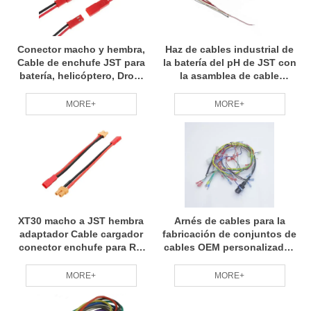
Conector macho y hembra,
Haz de cables industrial de
Cable de enchufe JST para
la batería del pH de JST con
batería, helicóptero, Dron,
la asamblea de cable
terminales de conectores
14AWG de Molex
de 2 pines
MORE+
MORE+
XT30 macho a JST hembra
Arnés de cables para la
adaptador Cable cargador
fabricación de conjuntos de
conector enchufe para RC
cables OEM personalizados
Drone
con UL e IATF16949
MORE+
MORE+