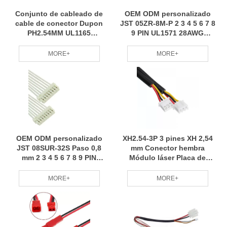
Conjunto de cableado de
OEM ODM personalizado
cable de conector Dupon
JST 05ZR-8M-P 2 3 4 5 6 7 8
PH2.54MM UL1165
9 PIN UL1571 28AWG
personalizado
Conector Cable Asamblea
MORE+
MORE+
OEM ODM personalizado
XH2.54-3P 3 pines XH 2,54
JST 08SUR-32S Paso 0,8
mm Conector hembra
mm 2 3 4 5 6 7 8 9 PIN
Módulo láser Placa de
UL11136 32AWG Con
control Cable de alambre
conector Cable Asamblea
MORE+
MORE+