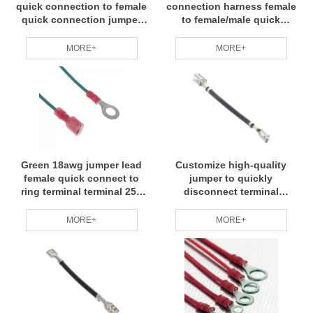
quick connection to female
connection harness female
quick connection jumper
to female/male quick
wire connection Ke / kg
connection jumper wire
connection Ke / kg
MORE+
MORE+
Green 18awg jumper lead
Customize high-quality
female quick connect to
jumper to quickly
ring terminal terminal 250
disconnect terminal
Faston trans paren
Harness jumper wire
connection Ke / kg
MORE+
MORE+