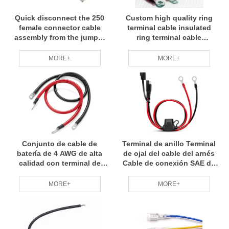
Quick disconnect the 250
Custom high quality ring
female connector cable
terminal cable insulated
assembly from the jumper
ring terminal cable
bus to pH2
assembly
MORE+
MORE+
Conjunto de cable de
Terminal de anillo Terminal
batería de 4 AWG de alta
de ojal del cable del arnés
calidad con terminal de
Cable de conexión SAE de
anillo de 5/16 "para una
desconexión rápida del
desconexión rápida
arnés
MORE+
MORE+