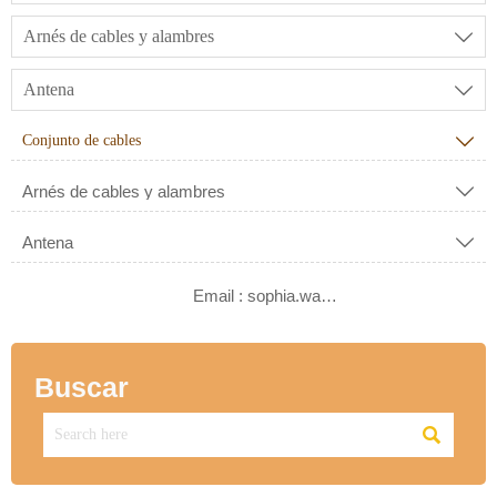
Arnés de cables y alambres

Antena

Conjunto de cables

Arnés de cables y alambres

Antena


Email : sophia.wang@ksrcd.com
Buscar
