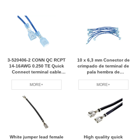
3-520406-2 CONN QC RCPT
10 x 6,3 mm Conector de
14-16AWG 0.250 TE Quick
crimpado de terminal de
Connect terminal cable
pala hembra de
assembly
desconexión rápida Cable
de 15 cm
MORE+
MORE+
White jumper lead female
High quality quick