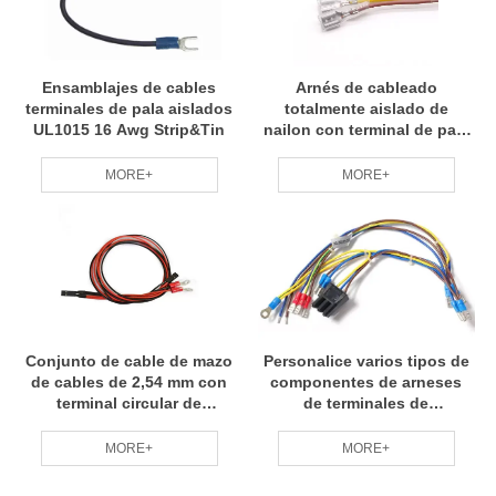
Ensamblajes de cables
Arnés de cableado
terminales de pala aislados
totalmente aislado de
UL1015 16 Awg Strip&Tin
nailon con terminal de pala
hembra 4,8/187
MORE+
MORE+
Conjunto de cable de mazo
Personalice varios tipos de
de cables de 2,54 mm con
componentes de arneses
terminal circular de
de terminales de
desconexión rápida
desconexión rápida para
automóviles e industria
MORE+
MORE+