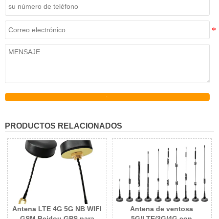
Enviar
PRODUCTOS RELACIONADOS
Antena LTE 4G 5G NB WIFI
Antena de ventosa
GSM Beidou GPS para
5G/LTE/3G/4G con