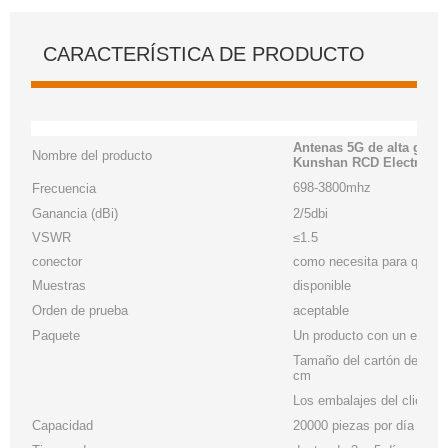
CARACTERÍSTICA DE PRODUCTO
Antenas 5G de alta gana
Nombre del producto
Kunshan RCD Electronic
698-3800mhz
Frecuencia
Ganancia (dBi)
2/5dbi
VSWR
≤1.5
conector
como necesita para que c
Muestras
disponible
Orden de prueba
aceptable
Paquete
Un producto con un embal
Tamaño del cartón de exp
cm
Los embalajes del cliente
Capacidad
20000 piezas por día