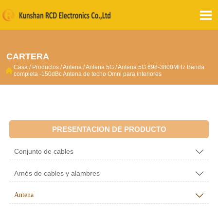

CARTERA
Casa
/
Productos
/
Antena
/
Antena 5G
/
Antena 5G 698-3800MHz Banda

completa -150dBc Antena de techo Omni para interiores
PRESENTACION DE PRODUCTO
Conjunto de cables

Arnés de cables y alambres

Antena
