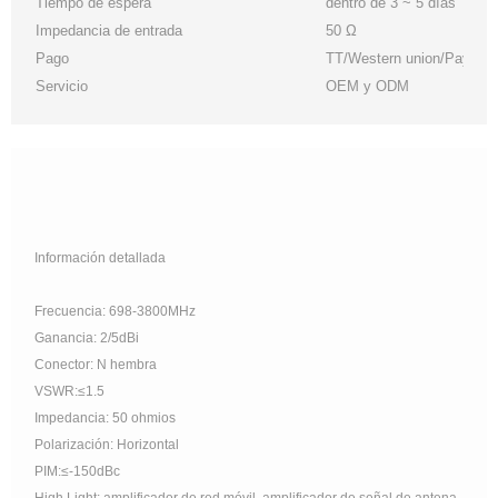
Tiempo de espera
dentro de 3 ~ 5 días
Impedancia de entrada
50 Ω
Pago
TT/Western union/Paypal/
Servicio
OEM y ODM
Información detallada
Frecuencia: 698-3800MHz
Ganancia: 2/5dBi
Conector: N hembra
VSWR:≤1.5
Impedancia: 50 ohmios
Polarización: Horizontal
PIM:≤-150dBc