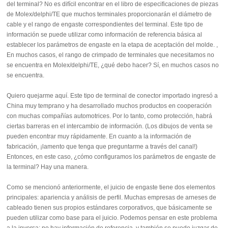
del terminal? No es difícil encontrar en el libro de especificaciones de piezas
de Molex/delphi/TE que muchos terminales proporcionarán el diámetro de
cable y el rango de engaste correspondientes del terminal. Este tipo de
información se puede utilizar como información de referencia básica al
establecer los parámetros de engaste en la etapa de aceptación del molde. ,
En muchos casos, el rango de crimpado de terminales que necesitamos no
se encuentra en Molex/delphi/TE, ¿qué debo hacer? Sí, en muchos casos no
se encuentra.
Quiero quejarme aquí. Este tipo de terminal de conector importado ingresó a
China muy temprano y ha desarrollado muchos productos en cooperación
con muchas compañías automotrices. Por lo tanto, como protección, habrá
ciertas barreras en el intercambio de información. (Los dibujos de venta se
pueden encontrar muy rápidamente. En cuanto a la información de
fabricación, ¡lamento que tenga que preguntarme a través del canal!)
Entonces, en este caso, ¿cómo configuramos los parámetros de engaste de
la terminal? Hay una manera.
Como se mencionó anteriormente, el juicio de engaste tiene dos elementos
principales: apariencia y análisis de perfil. Muchas empresas de arneses de
cableado tienen sus propios estándares corporativos, que básicamente se
pueden utilizar como base para el juicio. Podemos pensar en este problema
a la inversa: no hay información de referencia, y también se puede juzgar de