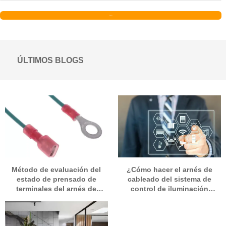
Enviar
ÚLTIMOS BLOGS
Método de evaluación del
¿Cómo hacer el arnés de
estado de prensado de
cableado del sistema de
terminales del arnés de
control de iluminación
cableado
inteligente para el hogar y
cómo diseñar el circuito?