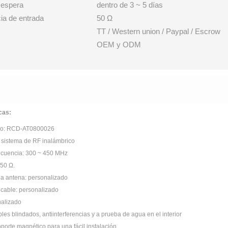
 espera
dentro de 3 ~ 5 días
ia de entrada
50 Ω
TT / Western union / Paypal / Escrow
OEM y ODM
cas:
lo: RCD-AT0800026
 sistema de RF inalámbrico
ecuencia: 300 ~ 450 MHz
 50 Ω.
la antena: personalizado
 cable: personalizado
nalizado
les blindados, antiinterferencias y a prueba de agua en el interior
porte magnético para una fácil instalación.