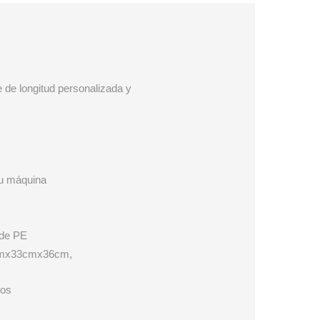
 de longitud personalizada y
su máquina
 de PE
7cmx33cmx36cm,
dos