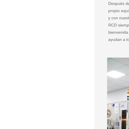
Después de
propio equ
y con nuest
RCD siempre
bienvenida 
ayudan a t