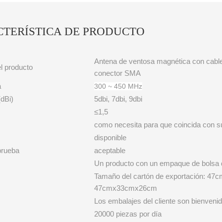
TERÍSTICA DE PRODUCTO
Antena de ventosa magnética con cable
l producto
conector SMA
a
300 ~ 450 MHz
dBi)
5dbi, 7dbi, 9dbi
≤1,5
como necesita para que coincida con 
disponible
prueba
aceptable
Un producto con un empaque de bolsa
Tamaño del cartón de exportación: 4
47cmx33cmx26cm
Los embalajes del cliente son bienveni
20000 piezas por día