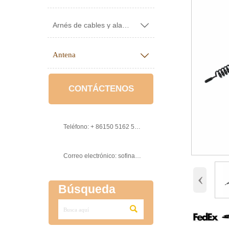
Arnés de cables y alambres

Antena

CONTÁCTENOS

Teléfono: + 86150 5162 5639

Correo electrónico: sofinawang@ksrcd.com
‹
Búsqueda
