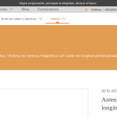
Seguir progresando, perseguir la integridad, abrazar el futuro
iones
Blog
Contáctenos


Teléfono: + 861505


Arnés de cables y alambres
Antena
tica
/
Antena de ventosa magnética con cable de longitud personaliza
RCD-AT
Antena
longi