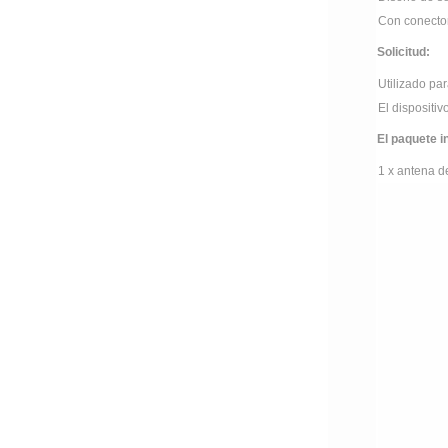
Con conect
Solicitud:
Utilizado pa
El dispositi
El paquete i
1 x
antena d