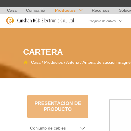
Casa
Compañía
Productos
Recursos
Soluc


Conjunto de cables
CARTERA

Casa
/
Productos
/
Antena
/
Antena de succión magné
PRESENTACION DE
PRODUCTO
Conjunto de cables
