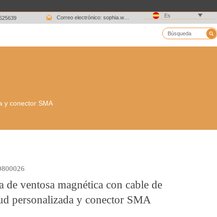

Es

Correo electrónico: sophia.wang@ksrcd.com
1625639

da y conector SMA
0800026
 de ventosa magnética con cable de
tud personalizada y conector SMA