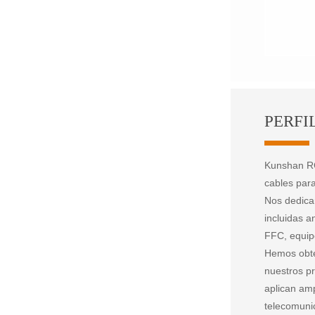
PERFI
Kunshan RCD
cables para
Nos dedicam
incluidas 
FFC, equip
Hemos obte
nuestros p
aplican amp
telecomuni