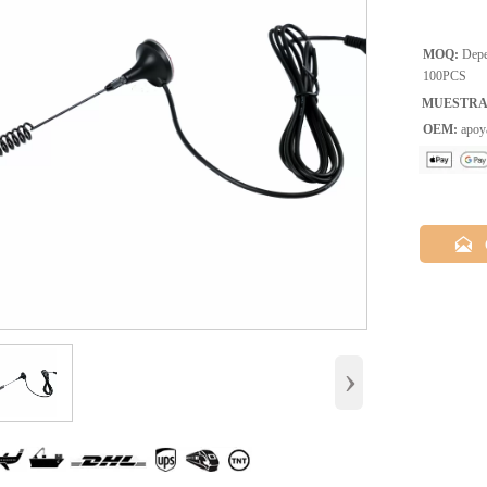
MOQ:
Depen
100PCS
MUESTRA
OEM:
apoy

›