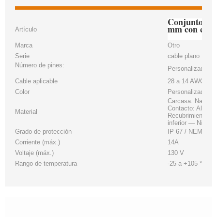
Conjunto de 
mm con cone
Artículo
Marca
Otro
Serie
cable plano
Número de pines:
Personalizado
Cable aplicable
28 a 14 AWG
Color
Personalizado
Carcasa: Nailon b
Contacto: Aleació
Material
Recubrimiento: Á
inferior — Níquel
Grado de protección
IP 67 / NEMA 6P
Corriente (máx.)
14A
Voltaje (máx.)
130 V
Rango de temperatura
-25 a +105 °C