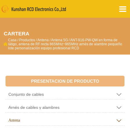

CARTERA
Casa
/
Productos
/
Antena
/
Antena 5G
/
ANT-916-PW-QW en forma de

látigo, antena de RF recta 865MHz~965MHz arnés de alambre pequeño
lote personalización equipo profesional RCD
PRESENTACION DE PRODUCTO
Conjunto de cables

Arnés de cables y alambres

Antena
