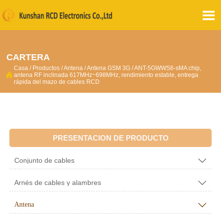

CARTERA
Casa
/
Productos
/
Antena
/
Antena GSM 3G
/
ANT-5GWWS6-sMA chip,

antena RF inclinada 617MHz~698MHz, rendimiento estable, entrega
rápida del mazo de cables RCD
PRESENTACION DE PRODUCTO
Conjunto de cables

Arnés de cables y alambres

Antena
