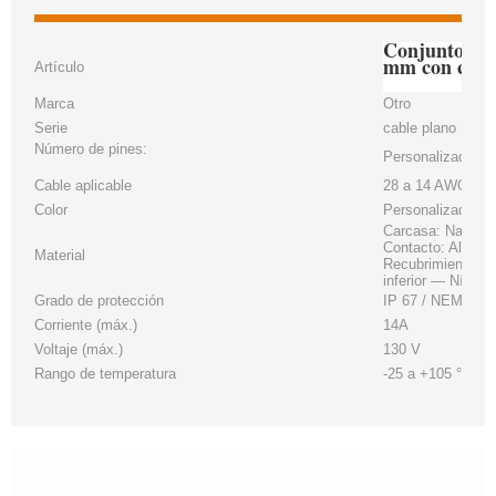
Conjunto de 
mm con cone
Artículo
Marca
Otro
Serie
cable plano
Número de pines:
Personalizado
Cable aplicable
28 a 14 AWG
Color
Personalizado
Carcasa: Nailon b
Contacto: Aleació
Material
Recubrimiento: Á
inferior — Níquel
Grado de protección
IP 67 / NEMA 6P
Corriente (máx.)
14A
Voltaje (máx.)
130 V
Rango de temperatura
-25 a +105 °C